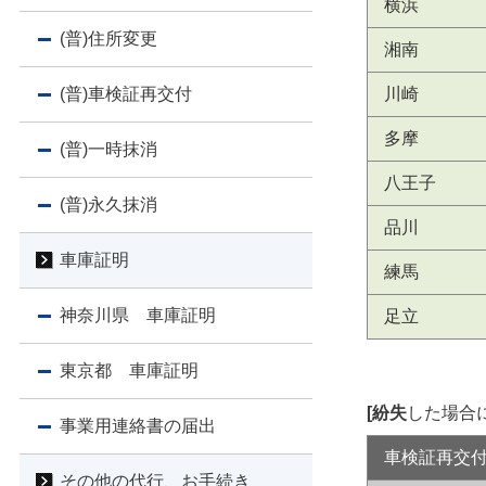
横浜
(普)住所変更
湘南
(普)車検証再交付
川崎
多摩
(普)一時抹消
八王子
(普)永久抹消
品川
車庫証明
練馬
神奈川県 車庫証明
足立
東京都 車庫証明
[紛失
した場合
事業用連絡書の届出
車検証再交
その他の代行、お手続き