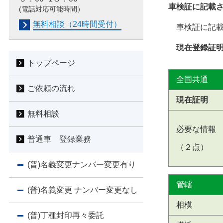
車検証に記載
(電話対応可能時間）
無料相談（24時間受付）
車検証に記載
現在登録証
トップページ
全国共通
ご依頼の流れ
現在証明
無料相談
必要な情報
普通車 登録業務
（２点）
(普)名義変更ナンバー変更有り
管轄
(普)名義変更 ナンバー変更なし
相模
(普)丁種封印再々委託