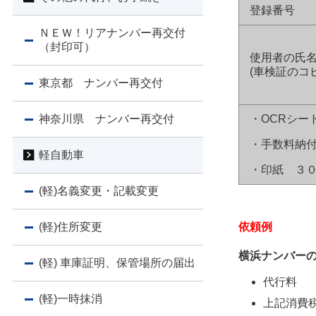
登録番号
ＮＥＷ！リアナンバー再交付
（封印可）
使用者の氏
(車検証のコ
東京都 ナンバー再交付
・OCRシー
神奈川県 ナンバー再交付
・手数料納
軽自動車
・印紙 ３
(軽)名義変更・記載変更
依頼例
(軽)住所変更
横浜ナンバー
(軽) 車庫証明、保管場所の届出
代行料
(軽)一時抹消
上記消費