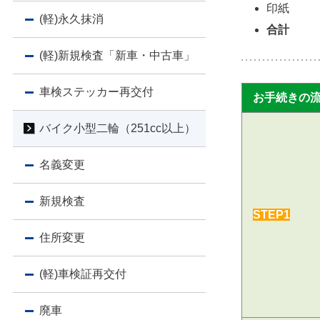
印紙 
(軽)永久抹消
合計 
(軽)新規検査
「新車・中古車」
車検ステッカー再交付
お手続きの
バイク小型二輪（251cc以上）
名義変更
新規検査
STEP1
住所変更
(軽)車検証再交付
廃車