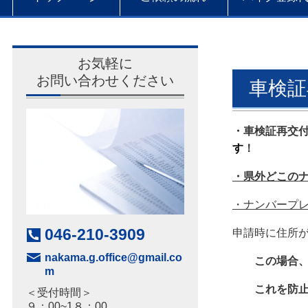
お気軽に
お問い合わせください
車検証
・車検証再交
す
！
・県外どこの
・ナンバープ
046-210-3909
申請時に住所
nakama.g.office@gmail.co
この場合、車
m
これを防止す
＜受付時間＞
９：00~1８：00